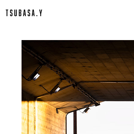
T S U B A S A . Y